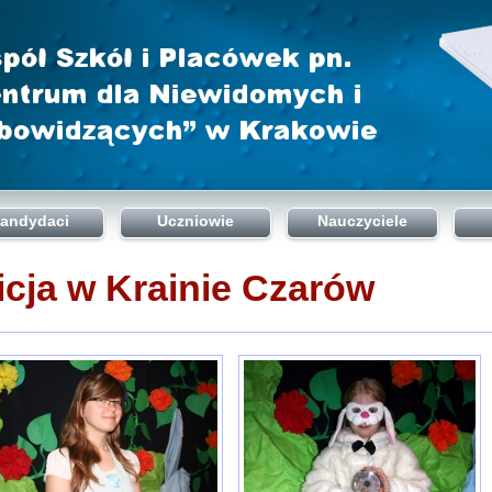
andydaci
Uczniowie
Nauczyciele
icja w Krainie Czarów